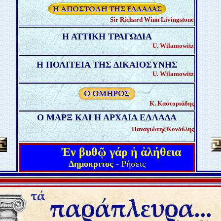
Sir Richard Winn Livingstone
Η ΑΤΤΙΚΗ ΤΡΑΓΩΔΙΑ
U.
Wilamowitz
Η ΠΟΛΙΤΕΙΑ ΤΗΣ ΔΙΚΑΙΟΣΥΝΗΣ
U.
Wilamowitz
Κ. Καστοριάδης
Ο ΜΑΡΞ ΚΑΙ Η ΑΡΧΑΙΑ ΕΛΛΑΔΑ
Παναγιώτης Κονδύλης
Ἐν βυθῷ γάρ ἡ ἀλήθεια
Δημ
ο
κριτος
- Ρήσεις