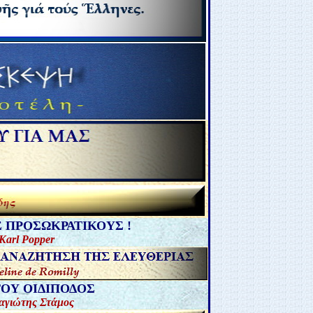
Σ ΠΡΟΣΩΚΡΑΤΙΚΟΥΣ
!
Karl Popper
ΤΟΥ ΟΙΔΙΠΟΔΟΣ
αγιώτης
Στάμος