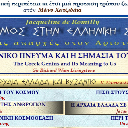
Η ΤΟΥ ΚΟΣΜΟΥ
ΠΙΣΩ ΣΤΟΥ
δης
ΙΑΝΙΚΗ ΚΟΣΜΟΘΕΑΣΗ
Π
ΕΡΙ 
τίνης
Π
αν