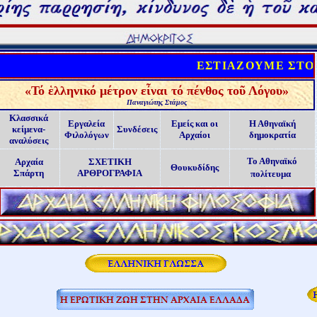
ΕΣΤΙΑΖΟΥΜΕ ΣΤΟΝ Α
«
Τό ἑλληνικό μέτρον εἶναι τό πένθος τοῦ Λόγου
»
Παναγιώτης Στάμος
Κλασσικά
Εργαλεία
Εμείς και οι
Η Αθηναϊκή
κείμενα-
Συνδέσεις
Φιλολόγων
Αρχαίοι
δημοκρατία
αναλύσεις
Το Αθηναϊκό
Αρχαία
ΣΧΕΤΙΚΗ
Θουκυδίδης
Σπάρτη
ΑΡΘΡΟΓΡΑΦΙΑ
πολίτευμα